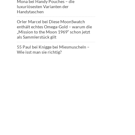
Mona
bei
Handy Pouches – die
luxuriösesten Varianten der
Handytaschen
Orler Marcel
bei
Diese MoonSwatch
enthält echtes Omega-Gold – warum die
„Mission to the Moon 1969“ schon jetzt
als Sammlerstück gilt
55 Paul
bei
Knigge bei Miesmuscheln –
Wie isst man sie richtig?