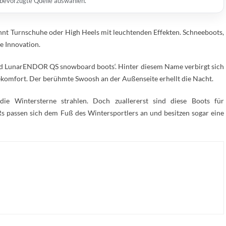
s bevorzugte Quelle auswählen.
nnt Turnschuhe oder High Heels mit leuchtenden Effekten. Schneeboots,
e Innovation.
ted LunarENDOR QS snowboard boots‘. Hinter diesem Name verbirgt sich
ekomfort. Der berühmte Swoosh an der Außenseite erhellt die Nacht.
ie Wintersterne strahlen. Doch zuallererst sind diese Boots für
 passen sich dem Fuß des Wintersportlers an und besitzen sogar eine