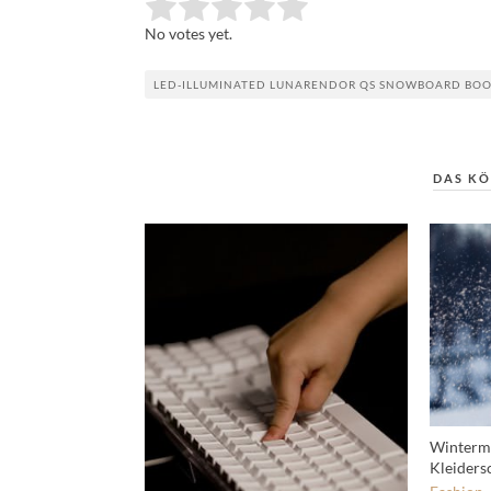
Rate this item:
Submit Rating
No votes yet.
LED-ILLUMINATED LUNARENDOR QS SNOWBOARD BO
DAS KÖ
Wintermo
Kleiders