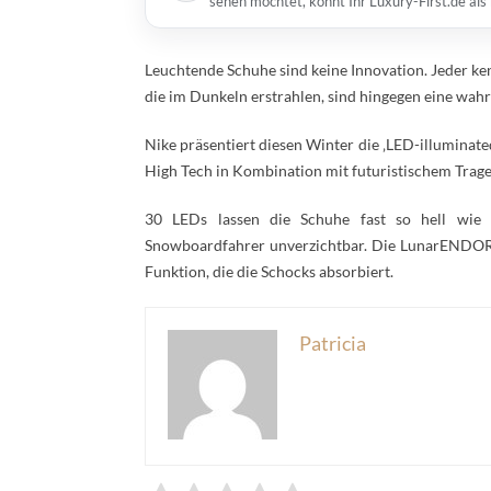
sehen möchtet, könnt Ihr Luxury-First.de al
Leuchtende Schuhe sind keine Innovation. Jeder ke
die im Dunkeln erstrahlen, sind hingegen eine wahr
Nike präsentiert diesen Winter die ‚LED-illumina
High Tech in Kombination mit futuristischem Trag
30 LEDs lassen die Schuhe fast so hell wie d
Snowboardfahrer unverzichtbar. Die LunarENDORs
Funktion, die die Schocks absorbiert.
Patricia