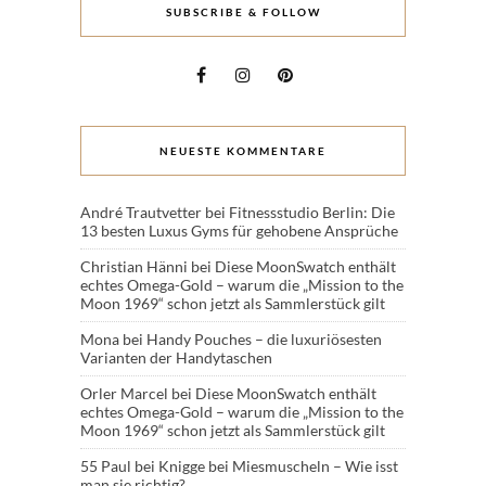
SUBSCRIBE & FOLLOW
NEUESTE KOMMENTARE
André Trautvetter
bei
Fitnessstudio Berlin: Die
13 besten Luxus Gyms für gehobene Ansprüche
Christian Hänni
bei
Diese MoonSwatch enthält
echtes Omega-Gold – warum die „Mission to the
Moon 1969“ schon jetzt als Sammlerstück gilt
Mona
bei
Handy Pouches – die luxuriösesten
Varianten der Handytaschen
Orler Marcel
bei
Diese MoonSwatch enthält
echtes Omega-Gold – warum die „Mission to the
Moon 1969“ schon jetzt als Sammlerstück gilt
55 Paul
bei
Knigge bei Miesmuscheln – Wie isst
man sie richtig?