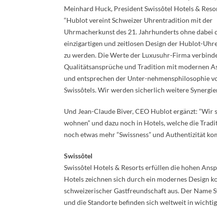
Meinhard Huck, President Swissôtel Hotels & Resor
“Hublot vereint Schweizer Uhrentradition mit der
Uhrmacherkunst des 21. Jahrhunderts ohne dabei
einzigartigen und zeitlosen Design der Hublot-Uhr
zu werden. Die Werte der Luxusuhr-Firma verbind
Qualitätsansprüche und Tradition mit modernen A
und entsprechen der Unter-nehmensphilosophie v
Swissôtels. Wir werden sicherlich weitere Synergie
Und Jean-Claude Biver, CEO Hublot ergänzt: “Wir s
wohnen” und dazu noch in Hotels, welche die Tradit
noch etwas mehr “Swissness” und Authentizität ko
Swissôtel
Swissôtel Hotels & Resorts erfüllen die hohen Ans
Hotels zeichnen sich durch ein modernes Design 
schweizerischer Gastfreundschaft aus. Der Name S
und die Standorte befinden sich weltweit in wicht