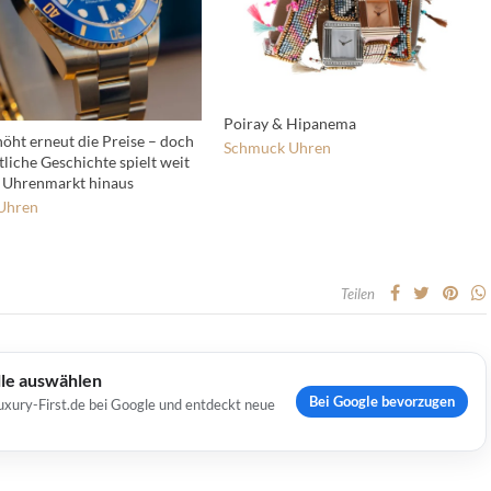
Poiray & Hipanema
höht erneut die Preise – doch
Schmuck
Uhren
tliche Geschichte spielt weit
 Uhrenmarkt hinaus
Uhren
Teilen
lle auswählen
Bei Google bevorzugen
uxury-First.de bei Google und entdeckt neue