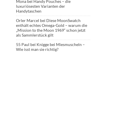
Mona
bei
Handy Pouches – die
luxuriösesten Varianten der
Handytaschen
Orler Marcel
bei
Diese MoonSwatch
enthält echtes Omega-Gold – warum die
„Mission to the Moon 1969“ schon jetzt
als Sammlerstück gilt
55 Paul
bei
Knigge bei Miesmuscheln –
Wie isst man sie richtig?