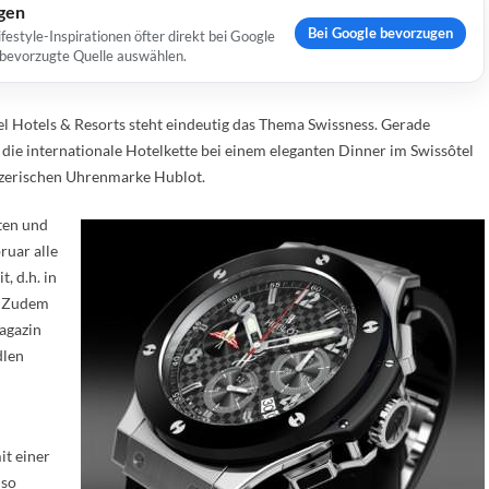
ugen
Bei Google bevorzugen
estyle-Inspirationen öfter direkt bei Google
s bevorzugte Quelle auswählen.
l Hotels & Resorts steht eindeutig das Thema Swissness. Gerade
 die internationale Hotelkette bei einem eleganten Dinner im Swissôtel
izerischen Uhrenmarke Hublot.
ten und
ruar alle
, d.h. in
. Zudem
agazin
dlen
it einer
 so