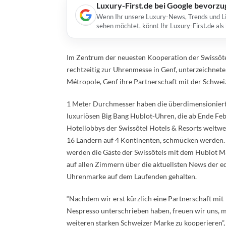
Luxury-First.de bei Google bevorz
Wenn Ihr unsere Luxury-News, Trends und Lif
sehen möchtet, könnt Ihr Luxury-First.de al
Im Zentrum der neuesten Kooperation der Swissôte
rechtzeitig zur Uhrenmesse in Genf, unterzeichnete
Métropole, Genf ihre Partnerschaft mit der Schwe
1 Meter Durchmesser haben die überdimensionier
luxuriösen Big Bang Hublot-Uhren, die ab Ende Feb
Hotellobbys der Swissôtel Hotels & Resorts weltweit
16 Ländern auf 4 Kontinenten, schmücken werden
werden die Gäste der Swissôtels mit dem Hublot M
auf allen Zimmern über die aktuellsten News der e
Uhrenmarke auf dem Laufenden gehalten.
“Nachdem wir erst kürzlich eine Partnerschaft mit
Nespresso unterschrieben haben, freuen wir uns, m
weiteren starken Schweizer Marke zu kooperieren”,