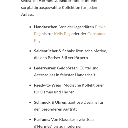
selbst. Im
Hermès Düsseldorf
findet Ihr eine
sorgfältig ausgewählte Kollektion für jeden
Anlass:
Handtaschen:
Von der legendären
Birkin
Bag
bis zur
Kelly Bag
oder der
Constance
Bag
Seidentücher & Schals:
Ikonische Motive,
die den Pariser Stil verkörpern
Lederwaren:
Geldbörsen, Gürtel und
Accessoires in feinster Handarbeit
Ready-to-Wear:
Modische Kollektionen
für Damen und Herren
Schmuck & Uhren:
Zeitlose Designs für
den besonderen Auftritt
Parfums:
Von Klassikern wie „Eau
d’Hermès“ bis zu modernen