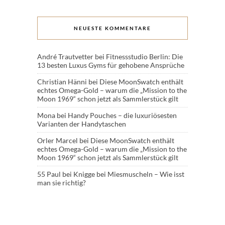
NEUESTE KOMMENTARE
André Trautvetter
bei
Fitnessstudio Berlin: Die
13 besten Luxus Gyms für gehobene Ansprüche
Christian Hänni
bei
Diese MoonSwatch enthält
echtes Omega-Gold – warum die „Mission to the
Moon 1969“ schon jetzt als Sammlerstück gilt
Mona
bei
Handy Pouches – die luxuriösesten
Varianten der Handytaschen
Orler Marcel
bei
Diese MoonSwatch enthält
echtes Omega-Gold – warum die „Mission to the
Moon 1969“ schon jetzt als Sammlerstück gilt
55 Paul
bei
Knigge bei Miesmuscheln – Wie isst
man sie richtig?