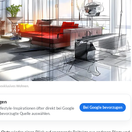
d exklusives Wohnen.
ugen
Bei Google bevorzugen
estyle-Inspirationen öfter direkt bei Google
s bevorzugte Quelle auswählen.
-Outs
wieder einen Blick auf spannende Beiträge aus anderen Blogs und