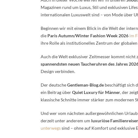
Magazinen rund um Luxus, Stil und exklusiven Lifest
internationalen Luxuswelt sind – von Mode über U
Beginnen wir mit einem Blick in die Welt der int
die
Paris Autumn/Winter Fashion Week 2026
im F
ihre Rolle als institutionelles Zentrum der globale
Auch die Welt exklusiver Zeitmesser kommt nicht 
spannendsten neuen Taucheruhren des Jahres 202
Design verbinden.
Der deutsche
Gentleman-Blog.de
beschäftigt sich 
ein Beitrag über
Quiet Luxury für Männer
, der zei
klassische Schnitte immer stärker zum modernen St
Und wer vom nächsten außergewöhnlichen Urlaub tr
derzeit unter anderem um
luxuriöse Familienreise
unterwegs
sind – ohne auf Komfort und exklusive E