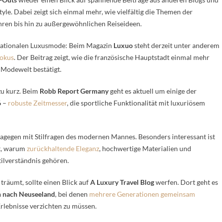
yle. Dabei zeigt sich einmal mehr, wie vielfältig die Themen der
hren bis hin zu außergewöhnlichen Reiseideen.
ernationalen Luxusmode: Beim Magazin
Luxuo
steht derzeit unter anderem
okus
. Der Beitrag zeigt, wie die französische Hauptstadt einmal mehr
n Modewelt bestätigt.
zu kurz. Beim
Robb Report Germany
geht es aktuell um einige der
6
–
robuste Zeitmesser
, die sportliche Funktionalität mit luxuriösem
dagegen mit Stilfragen des modernen Mannes. Besonders interessant ist
gt, warum
zurückhaltende Eleganz
, hochwertige Materialien und
ilverständnis gehören.
äumt, sollte einen Blick auf
A Luxury Travel Blog
werfen. Dort geht es
n nach Neuseeland
, bei denen
mehrere Generationen gemeinsam
rlebnisse verzichten zu müssen.