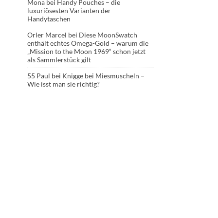
Mona
bei
Handy Pouches – die
luxuriösesten Varianten der
Handytaschen
Orler Marcel
bei
Diese MoonSwatch
enthält echtes Omega-Gold – warum die
„Mission to the Moon 1969“ schon jetzt
als Sammlerstück gilt
55 Paul
bei
Knigge bei Miesmuscheln –
Wie isst man sie richtig?