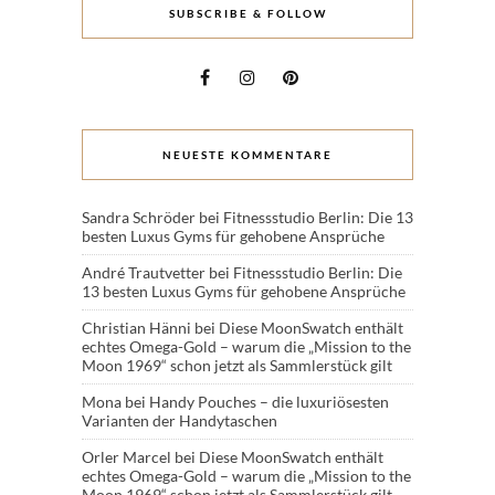
SUBSCRIBE & FOLLOW
NEUESTE KOMMENTARE
Sandra Schröder
bei
Fitnessstudio Berlin: Die 13
besten Luxus Gyms für gehobene Ansprüche
André Trautvetter
bei
Fitnessstudio Berlin: Die
13 besten Luxus Gyms für gehobene Ansprüche
Christian Hänni
bei
Diese MoonSwatch enthält
echtes Omega-Gold – warum die „Mission to the
Moon 1969“ schon jetzt als Sammlerstück gilt
Mona
bei
Handy Pouches – die luxuriösesten
Varianten der Handytaschen
Orler Marcel
bei
Diese MoonSwatch enthält
echtes Omega-Gold – warum die „Mission to the
Moon 1969“ schon jetzt als Sammlerstück gilt