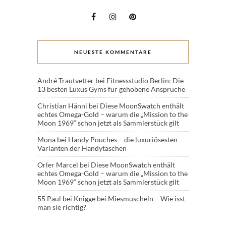
NEUESTE KOMMENTARE
André Trautvetter
bei
Fitnessstudio Berlin: Die
13 besten Luxus Gyms für gehobene Ansprüche
Christian Hänni
bei
Diese MoonSwatch enthält
echtes Omega-Gold – warum die „Mission to the
Moon 1969“ schon jetzt als Sammlerstück gilt
Mona
bei
Handy Pouches – die luxuriösesten
Varianten der Handytaschen
Orler Marcel
bei
Diese MoonSwatch enthält
echtes Omega-Gold – warum die „Mission to the
Moon 1969“ schon jetzt als Sammlerstück gilt
55 Paul
bei
Knigge bei Miesmuscheln – Wie isst
man sie richtig?