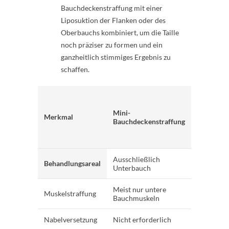
Bauchdeckenstraffung mit einer
Liposuktion der Flanken oder des
Oberbauchs kombiniert, um die Taille
noch präziser zu formen und ein
ganzheitlich stimmiges Ergebnis zu
schaffen.
Klassisch
Bauchdec
Mini-
Merkmal
Bauchdeckenstraffung
Ausschließlich
Gesamter
Behandlungsareal
Unterbauch
Bauchber
Meist nur untere
Umfassend
Muskelstraffung
Bauchmuskeln
der Bauc
Nabelversetzung
Nicht erforderlich
Erforderl