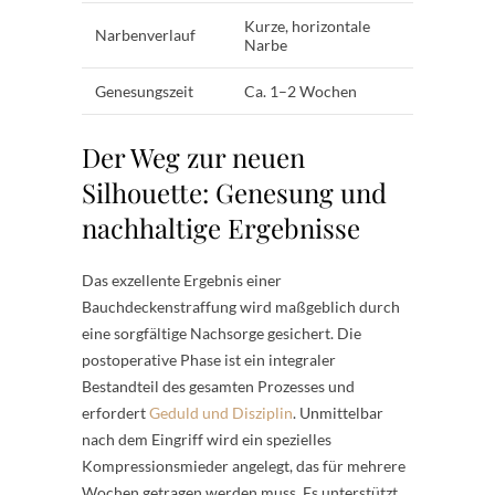
Kurze, horizontale
Längere N
Narbenverlauf
Narbe
Hüfte zu 
Genesungszeit
Ca. 1–2 Wochen
Ca. 2–4 
Der Weg zur neuen
Silhouette: Genesung und
nachhaltige Ergebnisse
Das exzellente Ergebnis einer
Bauchdeckenstraffung wird maßgeblich durch
eine sorgfältige Nachsorge gesichert. Die
postoperative Phase ist ein integraler
Bestandteil des gesamten Prozesses und
erfordert
Geduld und Disziplin
. Unmittelbar
nach dem Eingriff wird ein spezielles
Kompressionsmieder angelegt, das für mehrere
Wochen getragen werden muss. Es unterstützt