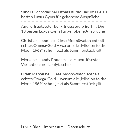
Sandra Schröder
bei
Fitnessstudio Berlin: Die 13
besten Luxus Gyms für gehobene Ansprüche
André Trautvetter
bei
Fitnessstudio Berlin: Die
13 besten Luxus Gyms für gehobene Ansprüche
Christian Hänni
bei
Diese MoonSwatch enthält
echtes Omega-Gold – warum die „Mission to the
Moon 1969“ schon jetzt als Sammlerstück gilt
Mona
bei
Handy Pouches – die luxuriösesten
Varianten der Handytaschen
Orler Marcel
bei
Diese MoonSwatch enthält
echtes Omega-Gold – warum die „Mission to the
Moon 1969“ schon jetzt als Sammlerstück gilt
Luxus Blog
Impressum
Datenschutz