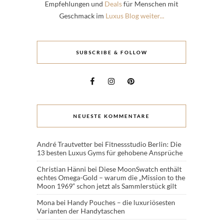
Empfehlungen und
Deals
für Menschen mit
Geschmack im
Luxus Blog weiter...
SUBSCRIBE & FOLLOW
NEUESTE KOMMENTARE
André Trautvetter
bei
Fitnessstudio Berlin: Die
13 besten Luxus Gyms für gehobene Ansprüche
Christian Hänni
bei
Diese MoonSwatch enthält
echtes Omega-Gold – warum die „Mission to the
Moon 1969“ schon jetzt als Sammlerstück gilt
Mona
bei
Handy Pouches – die luxuriösesten
Varianten der Handytaschen