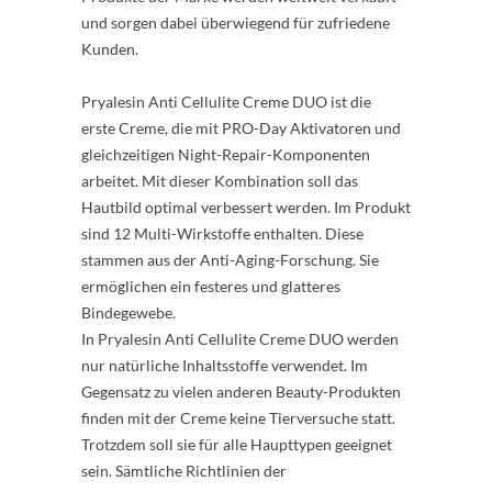
und sorgen dabei überwiegend für zufriedene
Kunden.
Pryalesin Anti Cellulite Creme DUO ist die
erste Creme, die mit PRO-Day Aktivatoren und
gleichzeitigen Night-Repair-Komponenten
arbeitet. Mit dieser Kombination soll das
Hautbild optimal verbessert werden. Im Produkt
sind 12 Multi-Wirkstoffe enthalten. Diese
stammen aus der Anti-Aging-Forschung. Sie
ermöglichen ein festeres und glatteres
Bindegewebe.
In Pryalesin Anti Cellulite Creme DUO werden
nur natürliche Inhaltsstoffe verwendet. Im
Gegensatz zu vielen anderen Beauty-Produkten
finden mit der Creme keine Tierversuche statt.
Trotzdem soll sie für alle Haupttypen geeignet
sein. Sämtliche Richtlinien der