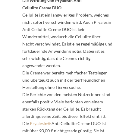
Die Wirkung von Pryalesin Anti
Cellulite Creme DUO
Cellulite ist ein langwieriges Problem, welches
nicht sofort verschwinden wird. Auch Pryalesin
Anti Cellulite Creme DUO ist kein
Wundermittel, wodurch die Cellulite über
Nacht verschwindet. Es ist eine regelmäßige und
fortdauernde Anwendung nötig. Dabei ist es
sehr wichtig, dass die Cremes richtig
angewendet werden.
Die Creme war bereits mehrfacher Testsieger
und überzeugt auch mit der tierfreundlichen
Herstellung ohne Tierversuche.
Die Berichte von den meisten Nutzerinnen sind
ebenfalls positiv. Viele berichten von einem
starken Rückgang der Cellulite. Es braucht
allerdings seine Zeit, bis dieser Effekt eintritt.
Die
Pryalesin®
Anti Cellulite Creme DUO ist
mit über 90,00 € nicht gerade günstig. Sie ist