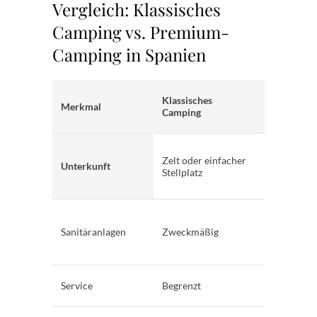
Vergleich: Klassisches
Camping vs. Premium-
Camping in Spanien
Premium-
Klassisches
Merkmal
Camping
Camping
Spanien
Premium-
Zelt oder einfacher
Ferienhaus
Unterkunft
Stellplatz
hochwerti
Stellplatz
Modern,
gepflegt,
Sanitäranlagen
Zweckmäßig
regelmäßi
geprüft
Umfassend
Service
Begrenzt
professione