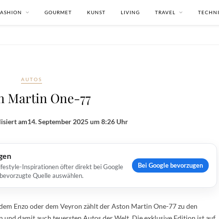
FASHION
GOURMET
KUNST
LIVING
TRAVEL
TECHN
AUTOS
n Martin One-77
isiert am
14. September 2025 um 8:26 Uhr
ugen
Bei Google bevorzugen
estyle-Inspirationen öfter direkt bei Google
s bevorzugte Quelle auswählen.
dem Enzo oder dem Veyron zählt der Aston Martin One-77 zu den
n und damit auch teuersten Autos der Welt. Die exklusive Edition ist auf