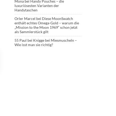
Mona
bei
Handy Pouches – die
luxuriösesten Varianten der
Handytaschen
Orler Marcel
bei
Diese MoonSwatch
enthält echtes Omega-Gold – warum die
„Mission to the Moon 1969“ schon jetzt
als Sammlerstück gilt
55 Paul
bei
Knigge bei Miesmuscheln –
Wie isst man sie richtig?