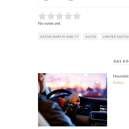
Rate this item:
Submit Rating
No votes yet.
ASTON MARTIN ONE-77
AUTOS
LIMITED EDITI
DAS KÖ
Hyundai:
Autos