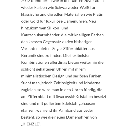
2012 dominieren wie in den Jahren zuvor auch
wieder Farben wie Schwarz oder Weiß für
klassische und die edlen Materialien wie Platin
oder Gold für luxuriöse Damenuhren. Neu
hinzukommen Silikon- und
Kautschukarmbänder, die mit knalligen Farben
den krassen Gegensatz zu den bisherigen
Varianten bieten. Sogar Ziffernblätter aus
Keramik sind zu finden. Die flexibelsten
Kombinationen allerdings bieten weiterhin die
schlicht gehaltenen Uhren mit ihrem
minimalistischen Design und seriösen Farben.
Sucht man jedoch Zeitlosigkeit und Moderne
zugleich, so wird man in den Uhren fündig, die
am Ziffernblatt mit Swarovski-Kristallen besetzt
sind und mit poliertem Edelstahlgehäusen
glänzen, während ihr Armband aus Leder
besteht, so wie die neuen Damenuhren von
„KIENZLE“.