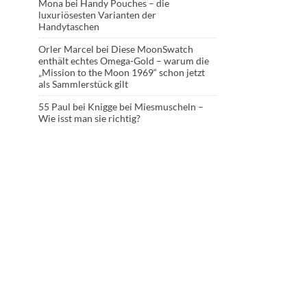
Mona
bei
Handy Pouches – die
luxuriösesten Varianten der
Handytaschen
Orler Marcel
bei
Diese MoonSwatch
enthält echtes Omega-Gold – warum die
„Mission to the Moon 1969“ schon jetzt
als Sammlerstück gilt
55 Paul
bei
Knigge bei Miesmuscheln –
Wie isst man sie richtig?