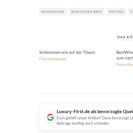
BASKENLAND
BASKISCHER WEIN
PINTXOS
T
DAS KÖ
Schlemmen wie auf der Titanic
BestWine
zum näc
Feinschmecker
Feinsch
Luxury-First.de als bevorzugte Que
Euch gefällt unser Artikel? Dann bevorzugt L
Beiträge künftig noch schneller.