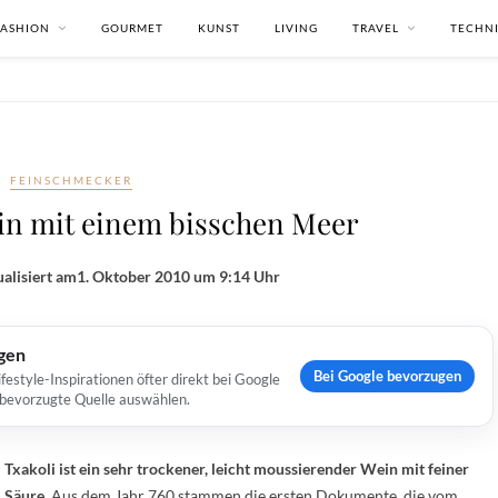
FASHION
GOURMET
KUNST
LIVING
TRAVEL
TECHN
FEINSCHMECKER
ein mit einem bisschen Meer
alisiert am
1. Oktober 2010 um 9:14 Uhr
ugen
Bei Google bevorzugen
estyle-Inspirationen öfter direkt bei Google
s bevorzugte Quelle auswählen.
Txakoli ist ein sehr trockener, leicht moussierender Wein mit feiner
Säure.
Aus dem Jahr 760 stammen die ersten Dokumente, die vom