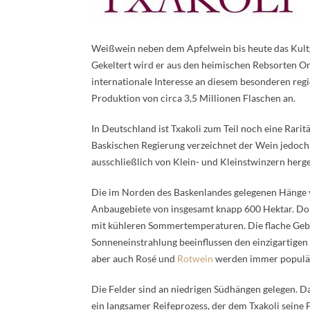
Weißwein neben dem Apfelwein bis heute das Kultg
Gekeltert wird er aus den heimischen Rebsorten O
internationale Interesse an diesem besonderen regi
Produktion von circa 3,5 Millionen Flaschen an.
In Deutschland ist Txakoli zum Teil noch eine Rar
Baskischen Regierung verzeichnet der Wein jedoch 
ausschließlich von Klein- und Kleinstwinzern herges
Die im Norden des Baskenlandes gelegenen Hänge v
Anbaugebiete von insgesamt knapp 600 Hektar. Dor
mit kühleren Sommertemperaturen. Die flache Gebi
Sonneneinstrahlung beeinflussen den einzigartigen 
aber auch Rosé und
Rotwein
werden immer populär
Die Felder sind an niedrigen Südhängen gelegen. Da
ein langsamer Reifeprozess, der dem Txakoli seine 