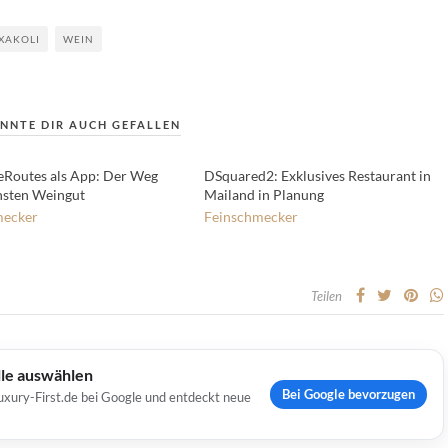
XAKOLI
WEIN
NNTE DIR AUCH GEFALLEN
Routes als App: Der Weg
DSquared2: Exklusives Restaurant in
hsten Weingut
Mailand in Planung
mecker
Feinschmecker
Teilen
lle auswählen
Bei Google bevorzugen
uxury-First.de bei Google und entdeckt neue