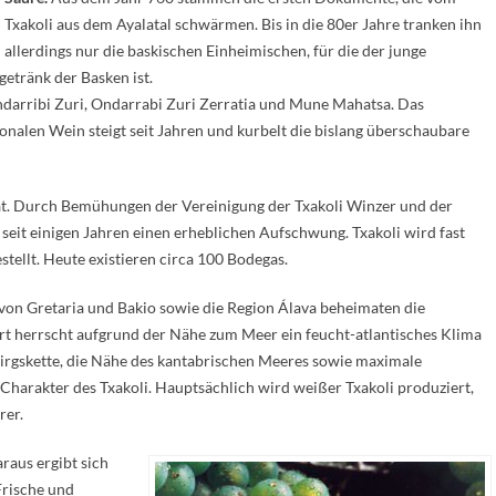
Txakoli aus dem Ayalatal schwärmen. Bis in die 80er Jahre tranken ihn
allerdings nur die baskischen Einheimischen, für die der junge
etränk der Basken ist.
ndarribi Zuri, Ondarrabi Zuri Zerratia und Mune Mahatsa. Das
onalen Wein steigt seit Jahren und kurbelt die bislang überschaubare
ität. Durch Bemühungen der Vereinigung der Txakoli Winzer und der
seit einigen Jahren einen erheblichen Aufschwung. Txakoli wird fast
tellt. Heute existieren circa 100 Bodegas.
on Gretaria und Bakio sowie die Region Álava beheimaten die
t herrscht aufgrund der Nähe zum Meer ein feucht-atlantisches Klima
rgskette, die Nähe des kantabrischen Meeres sowie maximale
Charakter des Txakoli. Hauptsächlich wird weißer Txakoli produziert,
er.
raus ergibt sich
Frische und