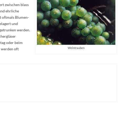
ert zwischen blass
und ehrliche
t oftmals Blumen-
gelagert und
 getrunken werden.
chergläser
ttag oder beim
Weintrauben
u werden oft