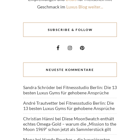
Geschmack im
Luxus Blog weiter...
SUBSCRIBE & FOLLOW
NEUESTE KOMMENTARE
Sandra Schröder
bei
Fitnessstudio Berlin: Die 13
besten Luxus Gyms für gehobene Ansprüche
André Trautvetter
bei
Fitnessstudio Berlin: Die
13 besten Luxus Gyms für gehobene Ansprüche
Christian Hänni
bei
Diese MoonSwatch enthält
echtes Omega-Gold – warum die „Mission to the
Moon 1969“ schon jetzt als Sammlerstück gilt
Mona
bei
Handy Pouches – die luxuriösesten