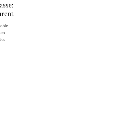
asse:
urent
Sohle
ten
des