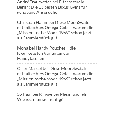
André Trautvetter
bei
Fitnessstudio
Berlin: Die 13 besten Luxus Gyms für
gehobene Ansprüche
Christian Hänni
bei
Diese MoonSwatch
enthält echtes Omega-Gold – warum die
„Mission to the Moon 1969“ schon jetzt
als Sammlerstück gilt
Mona
bei
Handy Pouches – die
luxuriösesten Varianten der
Handytaschen
Orler Marcel
bei
Diese MoonSwatch
enthält echtes Omega-Gold – warum die
„Mission to the Moon 1969“ schon jetzt
als Sammlerstück gilt
55 Paul
bei
Knigge bei Miesmuscheln –
Wie isst man sie richtig?