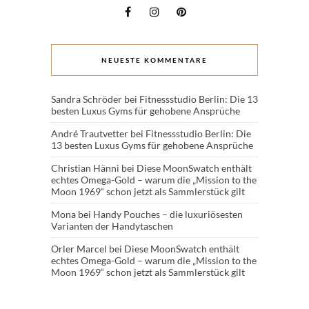
NEUESTE KOMMENTARE
Sandra Schröder
bei
Fitnessstudio Berlin: Die 13
besten Luxus Gyms für gehobene Ansprüche
André Trautvetter
bei
Fitnessstudio Berlin: Die
13 besten Luxus Gyms für gehobene Ansprüche
Christian Hänni
bei
Diese MoonSwatch enthält
echtes Omega-Gold – warum die „Mission to the
Moon 1969“ schon jetzt als Sammlerstück gilt
Mona
bei
Handy Pouches – die luxuriösesten
Varianten der Handytaschen
Orler Marcel
bei
Diese MoonSwatch enthält
echtes Omega-Gold – warum die „Mission to the
Moon 1969“ schon jetzt als Sammlerstück gilt