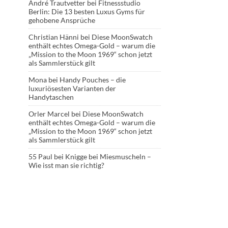
André Trautvetter
bei
Fitnessstudio
Berlin: Die 13 besten Luxus Gyms für
gehobene Ansprüche
Christian Hänni
bei
Diese MoonSwatch
enthält echtes Omega-Gold – warum die
„Mission to the Moon 1969“ schon jetzt
als Sammlerstück gilt
Mona
bei
Handy Pouches – die
luxuriösesten Varianten der
Handytaschen
Orler Marcel
bei
Diese MoonSwatch
enthält echtes Omega-Gold – warum die
„Mission to the Moon 1969“ schon jetzt
als Sammlerstück gilt
55 Paul
bei
Knigge bei Miesmuscheln –
Wie isst man sie richtig?