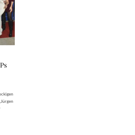
IPs
ockigen
„Jürgen
r