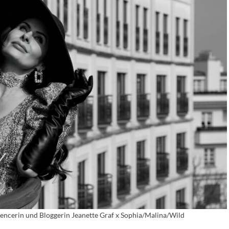
uencerin und Bloggerin Jeanette Graf x Sophia/Malina/Wild