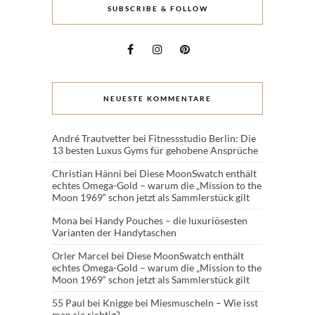
SUBSCRIBE & FOLLOW
NEUESTE KOMMENTARE
André Trautvetter
bei
Fitnessstudio Berlin: Die
13 besten Luxus Gyms für gehobene Ansprüche
Christian Hänni
bei
Diese MoonSwatch enthält
echtes Omega-Gold – warum die „Mission to the
Moon 1969“ schon jetzt als Sammlerstück gilt
Mona
bei
Handy Pouches – die luxuriösesten
Varianten der Handytaschen
Orler Marcel
bei
Diese MoonSwatch enthält
echtes Omega-Gold – warum die „Mission to the
Moon 1969“ schon jetzt als Sammlerstück gilt
55 Paul
bei
Knigge bei Miesmuscheln – Wie isst
man sie richtig?