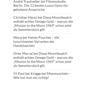
André Trautvetter
bei
Fitnessstudio
Berlin: Die 13 besten Luxus Gyms für
gehobene Ansprüche
Christian Hänni
bei
Diese MoonSwatch
enthält echtes Omega-Gold – warum die
„Mission to the Moon 1969“ schon jetzt
als Sammlerstück gilt
Mona
bei
Handy Pouches – die
luxuriösesten Varianten der
Handytaschen
Orler Marcel
bei
Diese MoonSwatch
enthält echtes Omega-Gold – warum die
„Mission to the Moon 1969“ schon jetzt
als Sammlerstück gilt
55 Paul
bei
Knigge bei Miesmuscheln –
Wie isst man sie richtig?