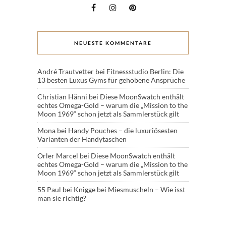
NEUESTE KOMMENTARE
André Trautvetter
bei
Fitnessstudio Berlin: Die
13 besten Luxus Gyms für gehobene Ansprüche
Christian Hänni
bei
Diese MoonSwatch enthält
echtes Omega-Gold – warum die „Mission to the
Moon 1969“ schon jetzt als Sammlerstück gilt
Mona
bei
Handy Pouches – die luxuriösesten
Varianten der Handytaschen
Orler Marcel
bei
Diese MoonSwatch enthält
echtes Omega-Gold – warum die „Mission to the
Moon 1969“ schon jetzt als Sammlerstück gilt
55 Paul
bei
Knigge bei Miesmuscheln – Wie isst
man sie richtig?