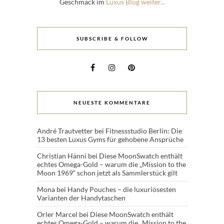
Geschmack im
Luxus Blog weiter...
SUBSCRIBE & FOLLOW
NEUESTE KOMMENTARE
André Trautvetter
bei
Fitnessstudio Berlin: Die
13 besten Luxus Gyms für gehobene Ansprüche
Christian Hänni
bei
Diese MoonSwatch enthält
echtes Omega-Gold – warum die „Mission to the
Moon 1969“ schon jetzt als Sammlerstück gilt
Mona
bei
Handy Pouches – die luxuriösesten
Varianten der Handytaschen
Orler Marcel
bei
Diese MoonSwatch enthält
echtes Omega-Gold – warum die „Mission to the