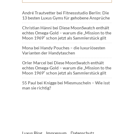
André Trautvetter
bei
Fitnessstudio Berlin: Die
13 besten Luxus Gyms für gehobene Ansprüche
Christian Hänni
bei
Diese MoonSwatch enthält
echtes Omega-Gold – warum die „Mission to the
Moon 1969“ schon jetzt als Sammlerstück gilt
Mona
bei
Handy Pouches – die luxuriösesten
Varianten der Handytaschen
Orler Marcel
bei
Diese MoonSwatch enthält
echtes Omega-Gold – warum die „Mission to the
Moon 1969“ schon jetzt als Sammlerstück gilt
55 Paul
bei
Knigge bei Miesmuscheln – Wie isst
man sie richtig?
Luxus Blog
Impressum
Datenschutz