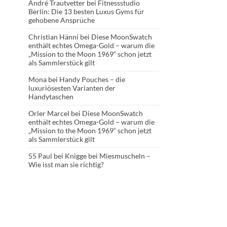
André Trautvetter
bei
Fitnessstudio
Berlin: Die 13 besten Luxus Gyms für
gehobene Ansprüche
Christian Hänni
bei
Diese MoonSwatch
enthält echtes Omega-Gold – warum die
„Mission to the Moon 1969“ schon jetzt
als Sammlerstück gilt
Mona
bei
Handy Pouches – die
luxuriösesten Varianten der
Handytaschen
Orler Marcel
bei
Diese MoonSwatch
enthält echtes Omega-Gold – warum die
„Mission to the Moon 1969“ schon jetzt
als Sammlerstück gilt
55 Paul
bei
Knigge bei Miesmuscheln –
Wie isst man sie richtig?