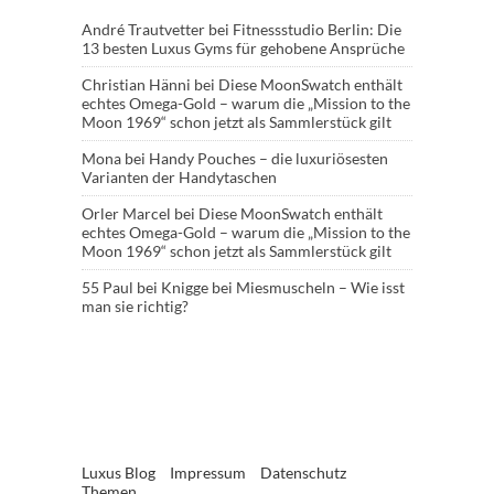
André Trautvetter
bei
Fitnessstudio Berlin: Die
13 besten Luxus Gyms für gehobene Ansprüche
Christian Hänni
bei
Diese MoonSwatch enthält
echtes Omega-Gold – warum die „Mission to the
Moon 1969“ schon jetzt als Sammlerstück gilt
Mona
bei
Handy Pouches – die luxuriösesten
Varianten der Handytaschen
Orler Marcel
bei
Diese MoonSwatch enthält
echtes Omega-Gold – warum die „Mission to the
Moon 1969“ schon jetzt als Sammlerstück gilt
55 Paul
bei
Knigge bei Miesmuscheln – Wie isst
man sie richtig?
Luxus Blog
Impressum
Datenschutz
Themen