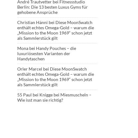
André Trautvetter
bei
Fitnessstudio
Berlin: Die 13 besten Luxus Gyms für
gehobene Ansprüche
Christian Hänni
bei
Diese MoonSwatch
enthält echtes Omega-Gold – warum die
„Mission to the Moon 1969“ schon jetzt
als Sammlerstück gilt
Mona
bei
Handy Pouches – die
luxuriösesten Varianten der
Handytaschen
Orler Marcel
bei
Diese MoonSwatch
enthält echtes Omega-Gold – warum die
„Mission to the Moon 1969“ schon jetzt
als Sammlerstück gilt
55 Paul
bei
Knigge bei Miesmuscheln –
Wie isst man sie richtig?