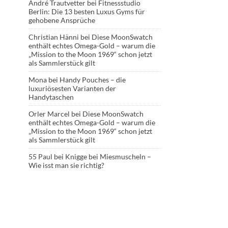
André Trautvetter
bei
Fitnessstudio
Berlin: Die 13 besten Luxus Gyms für
gehobene Ansprüche
Christian Hänni
bei
Diese MoonSwatch
enthält echtes Omega-Gold – warum die
„Mission to the Moon 1969“ schon jetzt
als Sammlerstück gilt
Mona
bei
Handy Pouches – die
luxuriösesten Varianten der
Handytaschen
Orler Marcel
bei
Diese MoonSwatch
enthält echtes Omega-Gold – warum die
„Mission to the Moon 1969“ schon jetzt
als Sammlerstück gilt
55 Paul
bei
Knigge bei Miesmuscheln –
Wie isst man sie richtig?