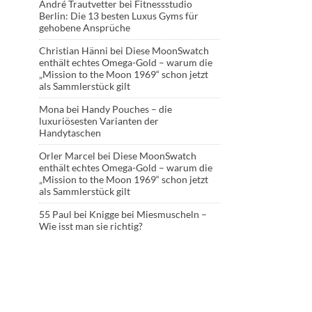
André Trautvetter
bei
Fitnessstudio
Berlin: Die 13 besten Luxus Gyms für
gehobene Ansprüche
Christian Hänni
bei
Diese MoonSwatch
enthält echtes Omega-Gold – warum die
„Mission to the Moon 1969“ schon jetzt
als Sammlerstück gilt
Mona
bei
Handy Pouches – die
luxuriösesten Varianten der
Handytaschen
Orler Marcel
bei
Diese MoonSwatch
enthält echtes Omega-Gold – warum die
„Mission to the Moon 1969“ schon jetzt
als Sammlerstück gilt
55 Paul
bei
Knigge bei Miesmuscheln –
Wie isst man sie richtig?