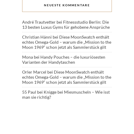
NEUESTE KOMMENTARE
André Trautvetter
bei
Fitnessstudio Berlin: Die
13 besten Luxus Gyms für gehobene Ansprüche
Christian Hänni
bei
Diese MoonSwatch enthält
echtes Omega-Gold – warum die „Mission to the
Moon 1969“ schon jetzt als Sammlerstück gilt
Mona
bei
Handy Pouches – die luxuriösesten
Varianten der Handytaschen
Orler Marcel
bei
Diese MoonSwatch enthält
echtes Omega-Gold – warum die „Mission to the
Moon 1969“ schon jetzt als Sammlerstück gilt
55 Paul
bei
Knigge bei Miesmuscheln – Wie isst
man sie richtig?