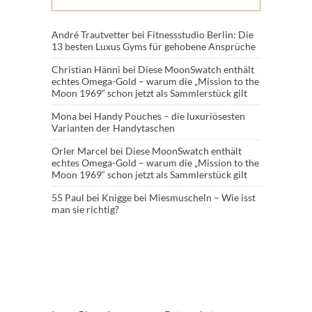
André Trautvetter
bei
Fitnessstudio Berlin: Die
13 besten Luxus Gyms für gehobene Ansprüche
Christian Hänni
bei
Diese MoonSwatch enthält
echtes Omega-Gold – warum die „Mission to the
Moon 1969“ schon jetzt als Sammlerstück gilt
Mona
bei
Handy Pouches – die luxuriösesten
Varianten der Handytaschen
Orler Marcel
bei
Diese MoonSwatch enthält
echtes Omega-Gold – warum die „Mission to the
Moon 1969“ schon jetzt als Sammlerstück gilt
55 Paul
bei
Knigge bei Miesmuscheln – Wie isst
man sie richtig?