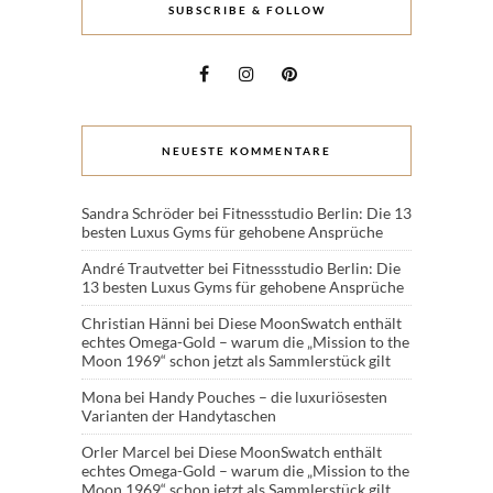
SUBSCRIBE & FOLLOW
NEUESTE KOMMENTARE
Sandra Schröder
bei
Fitnessstudio Berlin: Die 13
besten Luxus Gyms für gehobene Ansprüche
André Trautvetter
bei
Fitnessstudio Berlin: Die
13 besten Luxus Gyms für gehobene Ansprüche
Christian Hänni
bei
Diese MoonSwatch enthält
echtes Omega-Gold – warum die „Mission to the
Moon 1969“ schon jetzt als Sammlerstück gilt
Mona
bei
Handy Pouches – die luxuriösesten
Varianten der Handytaschen
Orler Marcel
bei
Diese MoonSwatch enthält
echtes Omega-Gold – warum die „Mission to the
Moon 1969“ schon jetzt als Sammlerstück gilt