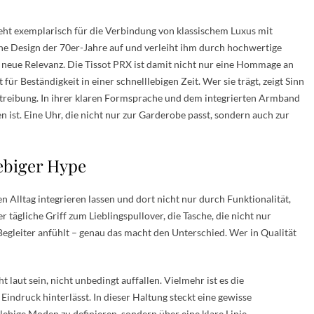
teht exemplarisch für die Verbindung von klassischem Luxus mit
sche Design der 70er-Jahre auf und verleiht ihm durch hochwertige
neue Relevanz. Die Tissot PRX ist damit nicht nur eine Hommage an
ür Beständigkeit in einer schnelllebigen Zeit. Wer sie trägt, zeigt Sinn
treibung. In ihrer klaren Formsprache und dem integrierten Armband
en ist. Eine Uhr, die nicht nur zur Garderobe passt, sondern auch zur
lebiger Hype
en Alltag integrieren lassen und dort nicht nur durch Funktionalität,
ägliche Griff zum Lieblingspullover, die Tasche, die nicht nur
 Begleiter anfühlt – genau das macht den Unterschied. Wer in Qualität
t laut sein, nicht unbedingt auffallen. Vielmehr ist es die
 Eindruck hinterlässt. In dieser Haltung steckt eine gewisse
lebige Moden zu definieren, sondern über eine klare Linie.