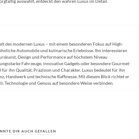
sorgfältig auswählt, entdeckt den wahren Luxus im Detail.
Welt des modernen Luxus – mit einem besonderen Fokus auf High-
nliche Automobile und kulinarische Erlebnisse. Ihn interessieren
eurskunst, Design und Performance auf höchstem Niveau
ngsstarke Fahrzeuge, innovative Gadgets oder besondere Gourmet-
für ihn Qualität, Präzision und Charakter. Luxus bedeutet für ihn
anz, Handwerk und technische Raffinesse. Mit diesem Blick richtet er
til, Technologie und Genuss auf besondere Weise verbinden.
NNTE DIR AUCH GEFALLEN