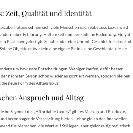
: Zeit, Qualität und Identität
r Reizüberflutung sehnen sich viele Menschen nach Substanz. Luxus wird
 sondern über Erfahrung, Haltbarkeit und persönliche Bedeutung. Ein gut
, ein Paar handgefertigte Schuhe oder eine Uhr mit Geschichte – das sind
 Solche Objekte entwickeln eine eigene Patina, eine Geschichte, die sie
 sondern um bewusste Entscheidungen. Weniger kaufen, dafür besser.
n der nächsten Saison schon wieder aussortiert werden, sondern bleiben
t die neue Form des Alltagsluxus.
schen Anspruch und Alltag
de im Segment des „Affordable Luxury“ gibt es Marken und Produkte,
und hervorragende Verarbeitung bieten – ohne gleich den finanziellen
nd für Menschen, die Wert auf Stil legen, aber gleichzeitig realistisch