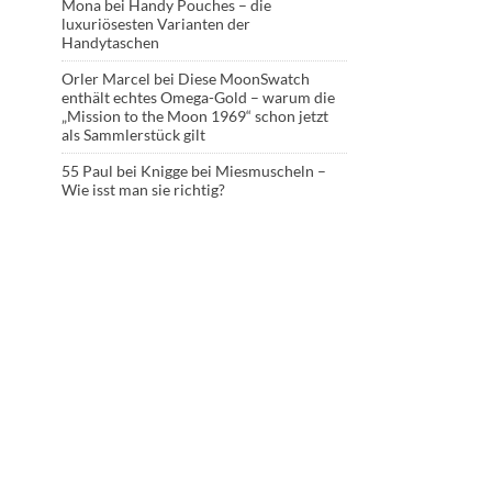
Mona
bei
Handy Pouches – die
luxuriösesten Varianten der
Handytaschen
Orler Marcel
bei
Diese MoonSwatch
enthält echtes Omega-Gold – warum die
„Mission to the Moon 1969“ schon jetzt
als Sammlerstück gilt
55 Paul
bei
Knigge bei Miesmuscheln –
Wie isst man sie richtig?