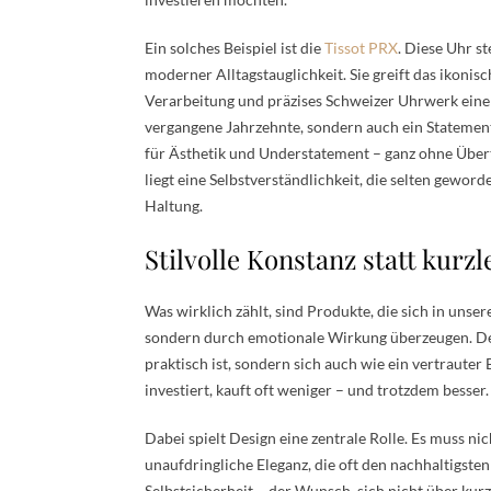
Ein solches Beispiel ist die
Tissot PRX
. Diese Uhr s
moderner Alltagstauglichkeit. Sie greift das ikoni
Verarbeitung und präzises Schweizer Uhrwerk eine 
vergangene Jahrzehnte, sondern auch ein Statement f
für Ästhetik und Understatement – ganz ohne Über
liegt eine Selbstverständlichkeit, die selten geword
Haltung.
Stilvolle Konstanz statt kurz
Was wirklich zählt, sind Produkte, die sich in unser
sondern durch emotionale Wirkung überzeugen. Der t
praktisch ist, sondern sich auch wie ein vertrauter
investiert, kauft oft weniger – und trotzdem besser.
Dabei spielt Design eine zentrale Rolle. Es muss nich
unaufdringliche Eleganz, die oft den nachhaltigsten
Selbstsicherheit – der Wunsch, sich nicht über kurz