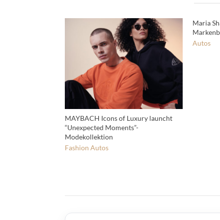
Maria Sh
Markenbo
Autos
MAYBACH Icons of Luxury launcht
“Unexpected Moments”-
Modekollektion
Fashion
Autos