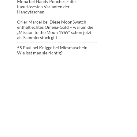
Mona
bei
Handy Pouches – die
luxuriösesten Varianten der
Handytaschen
Orler Marcel
bei
Diese MoonSwatch
enthält echtes Omega-Gold – warum die
„Mission to the Moon 1969“ schon jetzt
als Sammlerstück gilt
55 Paul
bei
Knigge bei Miesmuscheln –
Wie isst man sie richtig?