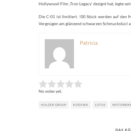
Hollywood-Film ‚Tron Legacy‘ designt hat, legte sei
Die C-01 ist limitiert. !00 Stück werden auf den
Vergnügen am glänzend schwarzen Schmuckstücl a
Patricia
Rate this item:
Submit Rating
No votes yet.
HOLZER GROUP
KODEWA
LOTUS
MOTORBIK
DAS KÖ