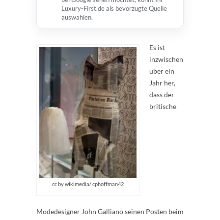
Luxury-First.de als bevorzugte Quelle
auswählen.
Es ist
inzwischen
über ein
Jahr her,
dass der
britische
cc by wikimedia/ cphoffman42
Modedesigner John Galliano seinen Posten beim