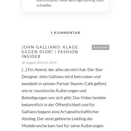
und entdeckt neue Beiträge künftig noch
schneller.
1 KOMMENTAR
JOHN GALLIANO: KLAGE
Antworten
GEGEN DIOR? | FASHION
INSIDER
30. August 2012 um 13:49
[…] Ein Abend, der alles zerstört hat: Der Star-
Designer John Galliano wird betrunken und
benebelt in seinem Pariser Stamm-Café gefilmt
wie er rassistische Äußerungen und
Beleidigungen von sich gibt. Das Video landete
bekanntlich in der Öffentlichkeit und für
Galliano begann eine Art gesellschaftlicher
Abstieg. Der einst gefeierte Liebling der
Modebranche kam fast für seine Äußerungen