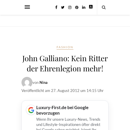
FASHION
John Galliano: Kein Ritter
der Ehrenlegion mehr!
von
Nina
Veröffentlicht am
27. August 2012 um 14:15 Uhr
Luxury-First.de bei Google
bevorzugen
Wenn Ihr unsere Luxury-News, Trends
und Lifestyle-Inspirationen öfter direkt
bei Google sehen möchtet, könnt Ihr