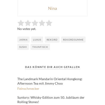
Nina
Rate this item:
Submit Rating
No votes yet.
JAPAN
LUXUS
REKORD
REKORDSUMME
SUSHI
THUNFISCH
DAS KÖNNTE DIR AUCH GEFALLEN
The Landmark Mandarin Oriental Hongkong:
Afternoon Tea mit Jimmy Choo
Feinschmecker
Suntory: Whisky-Edition zum 50. Jubiläum der
Rolling Stones!