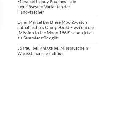
Mona
bei
Handy Pouches – die
luxuriösesten Varianten der
Handytaschen
Orler Marcel
bei
Diese MoonSwatch
enthält echtes Omega-Gold – warum die
„Mission to the Moon 1969“ schon jetzt
als Sammlerstück gilt
55 Paul
bei
Knigge bei Miesmuscheln –
Wie isst man sie richtig?