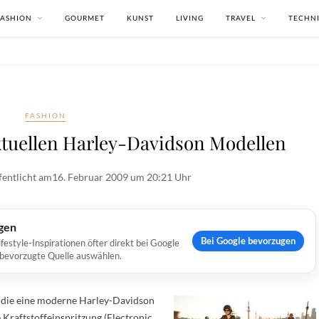
FASHION
GOURMET
KUNST
LIVING
TRAVEL
TECHN
FASHION
ktuellen Harley-Davidson Modellen
fentlicht am
16. Februar 2009 um 20:21 Uhr
ugen
Bei Google bevorzugen
estyle-Inspirationen öfter direkt bei Google
s bevorzugte Quelle auswählen.
 die eine moderne Harley-Davidson
 Kraftstoffeinspritzung (Electronic…