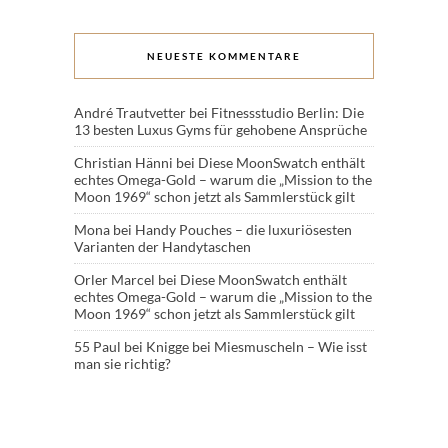
NEUESTE KOMMENTARE
André Trautvetter
bei
Fitnessstudio Berlin: Die
13 besten Luxus Gyms für gehobene Ansprüche
Christian Hänni
bei
Diese MoonSwatch enthält
echtes Omega-Gold – warum die „Mission to the
Moon 1969“ schon jetzt als Sammlerstück gilt
Mona
bei
Handy Pouches – die luxuriösesten
Varianten der Handytaschen
Orler Marcel
bei
Diese MoonSwatch enthält
echtes Omega-Gold – warum die „Mission to the
Moon 1969“ schon jetzt als Sammlerstück gilt
55 Paul
bei
Knigge bei Miesmuscheln – Wie isst
man sie richtig?