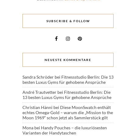
SUBSCRIBE & FOLLOW
NEUESTE KOMMENTARE
Sandra Schröder
bei
Fitnessstudio Berlin: Die 13
besten Luxus Gyms für gehobene Ansprüche
André Trautvetter
bei
Fitnessstudio Berlin: Die
13 besten Luxus Gyms für gehobene Ansprüche
Christian Hänni
bei
Diese MoonSwatch enthält
echtes Omega-Gold – warum die „Mission to the
Moon 1969“ schon jetzt als Sammlerstück gilt
Mona
bei
Handy Pouches – die luxuriösesten
Varianten der Handytaschen