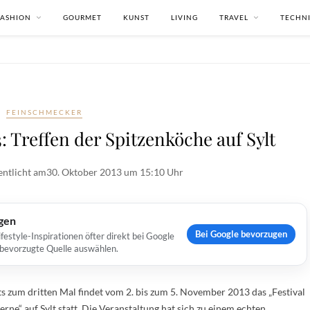
FASHION
GOURMET
KUNST
LIVING
TRAVEL
TECHN
FEINSCHMECKER
3: Treffen der Spitzenköche auf Sylt
entlicht am
30. Oktober 2013 um 15:10 Uhr
ugen
Bei Google bevorzugen
estyle-Inspirationen öfter direkt bei Google
s bevorzugte Quelle auswählen.
ts zum dritten Mal findet vom 2. bis zum 5. November 2013 das „Festival
erne“ auf Sylt statt. Die Veranstaltung hat sich zu einem echten