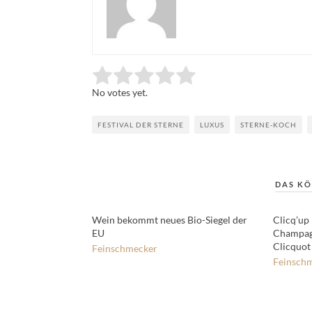
Rate this item:
Submit Rating
No votes yet.
FESTIVAL DER STERNE
LUXUS
STERNE-KOCH
DAS KÖ
Wein bekommt neues Bio-Siegel der
Clicq’up
EU
Champag
Clicquot
Feinschmecker
Feinsch