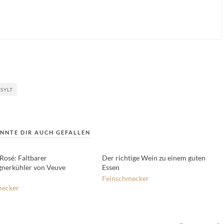
SYLT
NNTE DIR AUCH GEFALLEN
 Rosé: Faltbarer
Der richtige Wein zu einem guten
nerkühler von Veuve
Essen
Feinschmecker
mecker