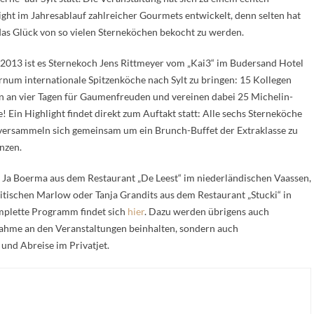
ight im Jahresablauf zahlreicher Gourmets entwickelt, denn selten hat
as Glück von so vielen Sterneköchen bekocht zu werden.
2013 ist es Sternekoch Jens Rittmeyer vom „Kai3“ im Budersand Hotel
rnum internationale Spitzenköche nach Sylt zu bringen: 15 Kollegen
n an vier Tagen für Gaumenfreuden und vereinen dabei 25 Michelin-
e! Ein Highlight findet direkt zum Auftakt statt: Alle sechs Sterneköche
 versammeln sich gemeinsam um ein Brunch-Buffet der Extraklasse zu
nzen.
 Ja Boerma aus dem Restaurant „De Leest“ im niederländischen Vaassen,
ischen Marlow oder Tanja Grandits aus dem Restaurant „Stucki“ in
omplette Programm findet sich
hier
. Dazu werden übrigens auch
nahme an den Veranstaltungen beinhalten, sondern auch
und Abreise im Privatjet.