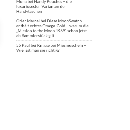
Mona
bei
Handy Pouches – die
luxuriösesten Varianten der
Handytaschen
Orler Marcel
bei
Diese MoonSwatch
enthält echtes Omega-Gold – warum die
„Mission to the Moon 1969“ schon jetzt
als Sammlerstück gilt
55 Paul
bei
Knigge bei Miesmuscheln –
Wie isst man sie richtig?