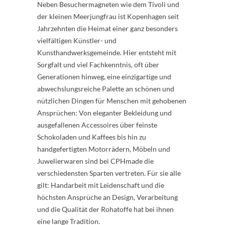
Neben Besuchermagneten wie dem Tivoli und
der kleinen Meerjungfrau ist Kopenhagen seit
Jahrzehnten die Heimat einer ganz besonders
vielfältigen Künstler- und
Kunsthandwerksgemeinde. Hier entsteht mit
Sorgfalt und viel Fachkenntnis, oft über
Generationen hinweg, eine einzigartige und
abwechslungsreiche Palette an schönen und
nützlichen Dingen für Menschen mit gehobenen
Ansprüchen: Von eleganter Bekleidung und
ausgefallenen Accessoires über feinste
Schokoladen und Kaffees bis hin zu
handgefertigten Motorrädern, Möbeln und
Juwelierwaren sind bei CPHmade die
verschiedensten Sparten vertreten. Für sie alle
gilt: Handarbeit mit Leidenschaft und die
höchsten Ansprüche an Design, Verarbeitung
und die Qualität der Rohatoffe hat bei ihnen
eine lange Tradition.