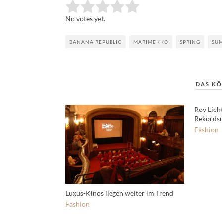
Rate this item:
Submit Rating
No votes yet.
BANANA REPUBLIC
MARIMEKKO
SPRING
SU
DAS KÖ
Roy Licht
Rekordsu
Fashion
Luxus-Kinos liegen weiter im Trend
Fashion