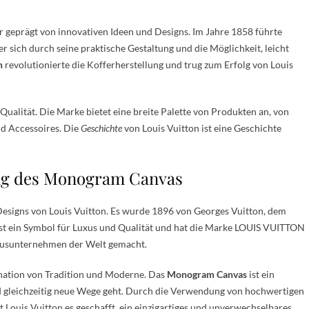
 geprägt von innovativen Ideen und Designs. Im Jahre 1858 führte
er sich durch seine praktische Gestaltung und die Möglichkeit, leicht
n
revolutionierte die Kofferherstellung und trug zum Erfolg von Louis
Qualität. Die Marke bietet eine breite Palette von Produkten an, von
d Accessoires. Die
Geschichte
von Louis Vuitton ist eine Geschichte
ung des Monogram Canvas
Designs von Louis Vuitton. Es wurde 1896 von Georges Vuitton, dem
ist ein Symbol für Luxus und Qualität und hat die Marke LOUIS VUITTON
uxusunternehmen der Welt gemacht.
ination von Tradition und Moderne. Das
Monogram Canvas
ist ein
nd gleichzeitig neue Wege geht. Durch die Verwendung von hochwertigen
 Louis Vuitton es geschafft, ein einzigartiges und unverwechselbares