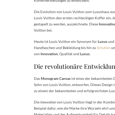
Kofferherstellungen zu entwickeln.
Die Evolution von Louis Vuitton zum Luxushaus war
Louis Vuitton den ersten rechteckigen Koffer ein, d
gestapelt zu werden, auszeichnete. Diese
Innovatio
Vuitton bei.
Heute ist Louis Vuitton ein Synonym für
Luxus
und 
Handtaschen und Bekleidung bis hin zu
Schuhen
un
von
Innovation
, Qualität und
Luxus
.
Die revolutionäre Entwickl
Das
Monogram Canvas
ist eines der bekanntesten 
Sohn von Louis Vuitton, entworfen. Dieses Design 
zu einem der bekanntesten und erfolgreichsten L
Die
Innovation
von Louis Vuitton liegt in der Komb
Beispiel dafür, wie die Marke ihre Wurzeln ehrt u
Materialien und der Aufmerksamkeit für Details hat