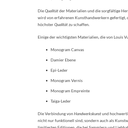
Die
Qualität
der Materialien und die sorgfältige Her
wird von erfahrenen Kunsthandwerkern gefertigt, d
höchster
Qualität
zu schaffen.
Einige der wichtigsten Materialien, die von Louis 
Monogram Canvas
Damier Ebene
Epi-Leder
Monogram Vernis
Monogram Empreinte
Taiga-Leder
Die Verbindung von
Handwerkskunst
und hochwertig
nicht nur funktionell sind, sondern auch als Kunst
limitierten Editionen, die bei Sammlern und Liebha