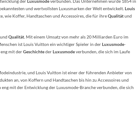
ntwicklung der
Luxusmode
verbunden. Das Unternehmen wurde 1854 in
 bekanntesten und wertvollsten Luxusmarken der Welt entwickelt.
Louis
e, wie Koffer, Handtaschen und Accessoires, die für ihre
Qualität
und
und
Qualität
. Mit einem Umsatz von mehr als 20 Milliarden Euro im
nschen ist Louis Vuitton ein wichtiger Spieler in der
Luxusmode
-
 eng mit der
Geschichte
der
Luxusmode
verbunden, die sich im Laufe
odeindustrie, und Louis Vuitton ist einer der führenden Anbieter von
dukten an, von Koffern und Handtaschen bis hin zu Accessoires und
ch eng mit der Entwicklung der Luxusmode-Branche verbunden, die sich