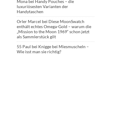
Mona
bei
Handy Pouches – die
luxuriösesten Varianten der
Handytaschen
Orler Marcel
bei
Diese MoonSwatch
enthält echtes Omega-Gold – warum die
„Mission to the Moon 1969“ schon jetzt
als Sammlerstück gilt
55 Paul
bei
Knigge bei Miesmuscheln –
Wie isst man sie richtig?