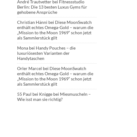
André Trautvetter
bei
Fitnessstudio
Berlin: Die 13 besten Luxus Gyms für
gehobene Ansprüche
Christian Hänni
bei
Diese MoonSwatch
enthält echtes Omega-Gold – warum die
„Mission to the Moon 1969“ schon jetzt
als Sammlerstück gilt
Mona
bei
Handy Pouches – die
luxuriösesten Varianten der
Handytaschen
Orler Marcel
bei
Diese MoonSwatch
enthält echtes Omega-Gold – warum die
„Mission to the Moon 1969“ schon jetzt
als Sammlerstück gilt
55 Paul
bei
Knigge bei Miesmuscheln –
Wie isst man sie richtig?