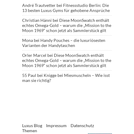
André Trautvetter
bei
Fitnessstudio Berlin: Die
13 besten Luxus Gyms für gehobene Ansprüche
Christian Hänni
bei
Diese MoonSwatch enthält
echtes Omega-Gold – warum die „Mission to the
Moon 1969“ schon jetzt als Sammlerstück gilt
Mona
bei
Handy Pouches – die luxuriösesten
Varianten der Handytaschen
Orler Marcel
bei
Diese MoonSwatch enthält
echtes Omega-Gold – warum die „Mission to the
Moon 1969“ schon jetzt als Sammlerstück gilt
55 Paul
bei
Knigge bei Miesmuscheln – Wie isst
man sie richtig?
Luxus Blog
Impressum
Datenschutz
Themen