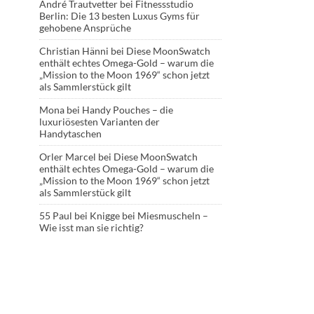
André Trautvetter
bei
Fitnessstudio
Berlin: Die 13 besten Luxus Gyms für
gehobene Ansprüche
Christian Hänni
bei
Diese MoonSwatch
enthält echtes Omega-Gold – warum die
„Mission to the Moon 1969“ schon jetzt
als Sammlerstück gilt
Mona
bei
Handy Pouches – die
luxuriösesten Varianten der
Handytaschen
Orler Marcel
bei
Diese MoonSwatch
enthält echtes Omega-Gold – warum die
„Mission to the Moon 1969“ schon jetzt
als Sammlerstück gilt
55 Paul
bei
Knigge bei Miesmuscheln –
Wie isst man sie richtig?