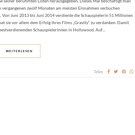
ne seiner berühmten Listen herausgegeben. Dieses Mal beschäftigt man
 den vergangenen zwölf Monaten am meisten Einnahmen verbuchen
k. Von Juni 2013 bis Juni 2014 verdiente die Schauspielerin 51 Millionen
at sie vor allem dem Erfolg ihres Films „Gravity“ zu verdanken. Damit
r bestverdienenden Schauspielerinnen in Hollywood. Auf…
WEITERLESEN
Teilen