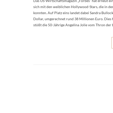
Das US-Wirtschaftsmagazin „Forbes“ hat erneut ei
sich mit den weiblichen Hollywood-Stars, die in
konnten. Auf Platz eins landet dabei Sandra Bulloc
Dollar, umgerechnet rund 38 Millionen Euro. Dies h
stößt die 50-Jährige Angelina Jolie vom Thron de