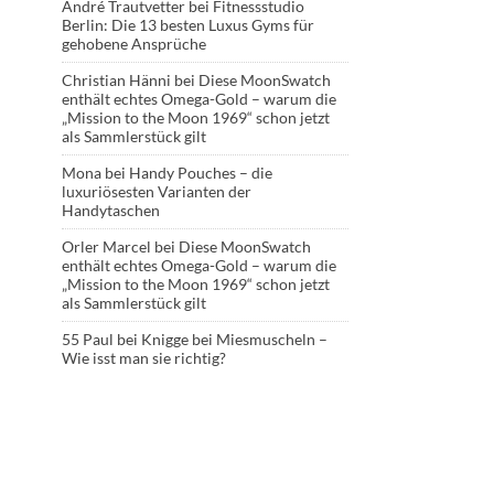
André Trautvetter
bei
Fitnessstudio
Berlin: Die 13 besten Luxus Gyms für
gehobene Ansprüche
Christian Hänni
bei
Diese MoonSwatch
enthält echtes Omega-Gold – warum die
„Mission to the Moon 1969“ schon jetzt
als Sammlerstück gilt
Mona
bei
Handy Pouches – die
luxuriösesten Varianten der
Handytaschen
Orler Marcel
bei
Diese MoonSwatch
enthält echtes Omega-Gold – warum die
„Mission to the Moon 1969“ schon jetzt
als Sammlerstück gilt
55 Paul
bei
Knigge bei Miesmuscheln –
Wie isst man sie richtig?