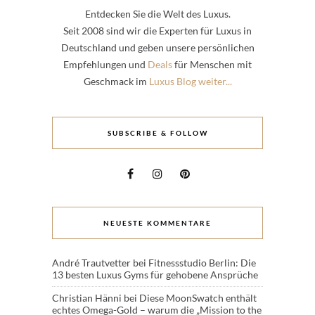
Entdecken Sie die Welt des Luxus.
Seit 2008 sind wir die Experten für Luxus in
Deutschland und geben unsere persönlichen
Empfehlungen und
Deals
für Menschen mit
Geschmack im
Luxus Blog weiter...
SUBSCRIBE & FOLLOW
NEUESTE KOMMENTARE
André Trautvetter
bei
Fitnessstudio Berlin: Die
13 besten Luxus Gyms für gehobene Ansprüche
Christian Hänni
bei
Diese MoonSwatch enthält
echtes Omega-Gold – warum die „Mission to the